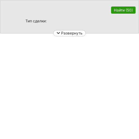
Ждите идет загрузка карты
Найти
(50)
Тип сделки:
Город:
Развернуть
Площадь:
Район:
Кол. комнат:
Улица:
Ремонт: