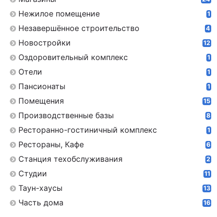
Нежилое помещение
1
Незавершённое строительство
4
Новостройки
12
Оздоровительный комплекс
1
Отели
1
Пансионаты
1
Помещения
15
Производственные базы
8
Ресторанно-гостиничный комплекс
1
Рестораны, Кафе
6
Станция техобслуживания
2
Студии
11
Таун-хаусы
13
Часть дома
16