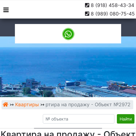
8 (918) 458-43-34
г. Туапсе, ул. Софьи
9:00 -
8 (989) 080-75-45
Перовской, 10
18:00
↣
Квартиры
Квартира на продажу - Объект №2972
↣
Найти
Квартира на продажу - Объект