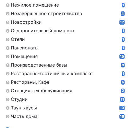
Нежилое помещение
1
Незавершённое строительство
4
Новостройки
12
Оздоровительный комплекс
1
Отели
1
Пансионаты
1
Помещения
15
Производственные базы
8
Ресторанно-гостиничный комплекс
1
Рестораны, Кафе
6
Станция техобслуживания
2
Студии
11
Таун-хаусы
13
Часть дома
16