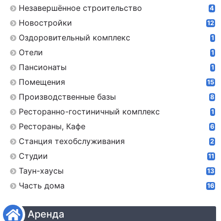
Незавершённое строительство
4
Новостройки
12
Оздоровительный комплекс
1
Отели
1
Пансионаты
1
Помещения
15
Производственные базы
8
Ресторанно-гостиничный комплекс
1
Рестораны, Кафе
6
Станция техобслуживания
2
Студии
11
Таун-хаусы
13
Часть дома
16
Аренда