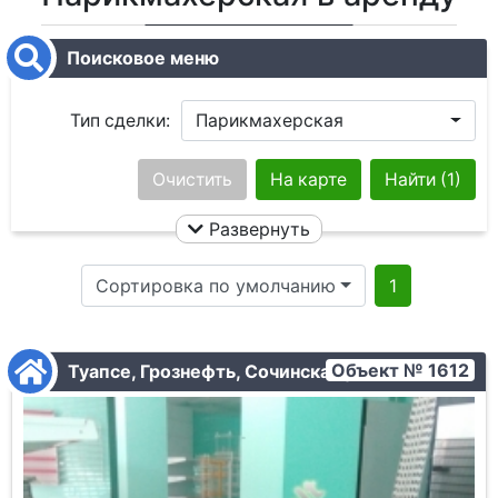
Поисковое меню
Тип сделки:
Парикмахерская
Город:
Очистить
Ничего не выбрано
На карте
Найти
(1)
Развернуть
Кол. комнат:
Сортировка по умолчанию
1
Район:
Ничего не выбрано
Этаж:
Объект № 1612
Туапсе, Грознефть, Сочинская ул.
Улица:
Ничего не выбрано
Площадь общая: