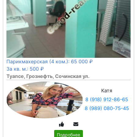
Проект:
Ничего не выбрано
Ремонт:
Ничего не выбрано
Слово:
Цена:
Парикмахерская (4 ком.): 65 000 ₽
За кв. м.: 500 ₽
Туапсе, Грознефть, Сочинская ул.
Катя
8 (918) 912-86-65
8 (989) 080-75-45
Подробнее