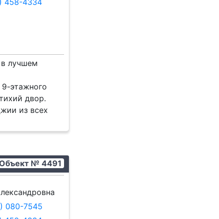
8) 458-4334
 в лучшем
 9-этажного
тихий двор.
джии из всех
Объект № 4491
лександровна
9) 080-7545