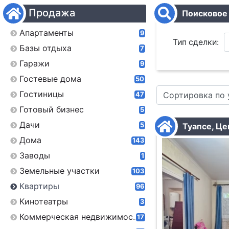
Продажа
Поисковое
Апартаменты
9
Тип сделки:
Базы отдыха
7
Гаражи
9
Город:
Гостевые дома
50
Гостиницы
Сортировка по
47
Район:
Готовый бизнес
5
Улица:
Дачи
5
Туапсе, Це
Дома
143
Проект:
Заводы
1
Земельные участки
103
Слово:
Квартиры
96
Кинотеатры
3
Коммерческая недвижимость
17