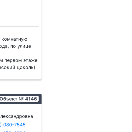
 комнатную
ода, по улице
м первом этаже
ысокий цоколь).
Объект № 4146
лександровна
9) 080-7545