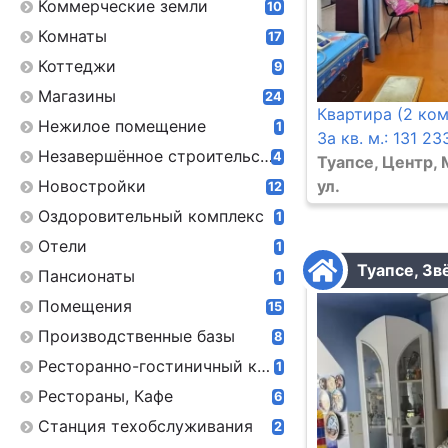
Коммерческие земли
10
Комнаты
17
Коттеджи
9
Магазины
24
Квартира (2 ком
Нежилое помещение
1
За кв. м.: 131 23
Незавершённое строительство
4
Туапсе, Центр,
Новостройки
ул.
12
Оздоровительный комплекс
1
Отели
1
Туапсе, Звё
Пансионаты
1
Помещения
15
Производственные базы
8
Ресторанно-гостиничный комплекс
1
Рестораны, Кафе
6
Станция техобслуживания
2