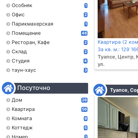
Особняк
1
Офис
2
Парикмахерская
1
Помещение
46
Квартира (2 ком
Ресторан, Кафе
2
За кв. м.: 129 16
Склад
2
Туапсе, Центр,
Студия
4
ул.
таун-хаус
3
Посуточно
Туапсе, Со
Дом
26
Квартира
56
Комната
9
Коттедж
5
Номер
1