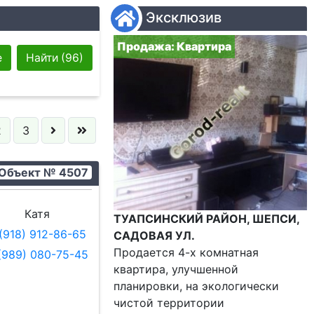
Эксклюзив
Продажа: Квартира
е
Найти
(96)
2
3
Объект № 4507
 выбрано
Катя
ТУАПСИНСКИЙ РАЙОН, ШЕПСИ,
(918) 912-86-65
САДОВАЯ УЛ.
Продается 4-х комнатная
(989) 080-75-45
квартира, улучшенной
планировки, на экологически
чистой территории