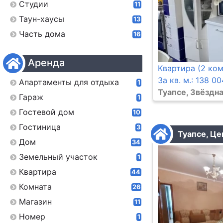
Студии
11
Таун-хаусы
13
Часть дома
16
Аренда
Квартира (2 ком
За кв. м.: 138 00
Апартаменты для отдыха
1
Туапсе, Звёздна
Гараж
1
Гостевой дом
10
Гостиница
3
Туапсе, Це
Дом
34
Земельный участок
1
Квартира
44
Комната
26
Магазин
11
Номер
1