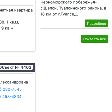
Черноморского побережья-
с.Шепси, Туапсинского района, в
натная квартира
18 км от г.Туапсе,...
8, 1 кв.м,
Подробнее
 9 кв.м,
Показать все
Объект № 4403
лександровна
9) 080-7545
8) 458-4334