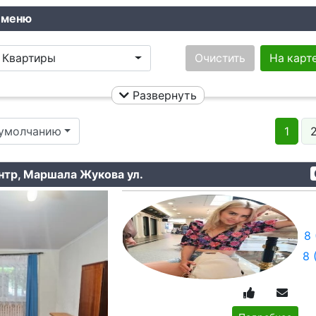
 меню
Квартиры
Очистить
На карт
Развернуть
Ничего не выбрано
Этаж:
 умолчанию
1
Ничего не выбрано
Площадь общая:
Ничего не выбрано
Кол. комнат:
нтр, Маршала Жукова ул.
Ничего не выбрано
Ремонт:
Ничего не
8 
Цена:
8 