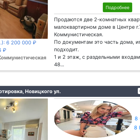
Подробнее
Продаются две 2-комнатных квар
малоквартирном доме в Центре г.Т
Коммунистическая.
По документам это часть дома, и
.): 6 200 000 ₽
подходит.
6 ₽
1 и 2 этаж, с раздельными входа
 Коммунистическая
48...
ртировка, Новицкого ул.
8 
8 