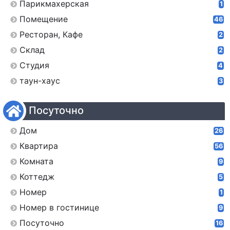
Парикмахерская
1
Помещение
46
Ресторан, Кафе
2
Склад
2
Студия
4
таун-хаус
3
Посуточно
Дом
26
Квартира
56
Комната
9
Коттедж
5
Номер
1
Номер в гостинице
9
Посуточно
16