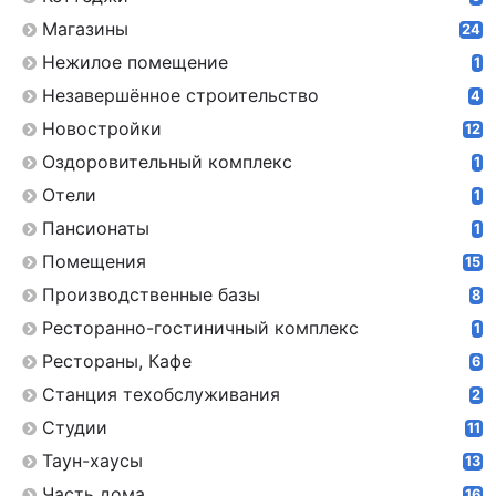
Магазины
24
Нежилое помещение
1
Незавершённое строительство
4
Новостройки
12
Оздоровительный комплекс
1
Отели
1
Пансионаты
1
Помещения
15
Производственные базы
8
Ресторанно-гостиничный комплекс
1
Рестораны, Кафе
6
Станция техобслуживания
2
Студии
11
Таун-хаусы
13
Часть дома
16