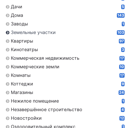
Дачи
5
Дома
143
Заводы
1
Земельные участки
103
Квартиры
97
Кинотеатры
3
Коммерческая недвижимость
17
Коммерческие земли
10
Комнаты
17
Коттеджи
9
Магазины
24
Нежилое помещение
1
Незавершённое строительство
4
Новостройки
12
Оздоровительный комплекс
1