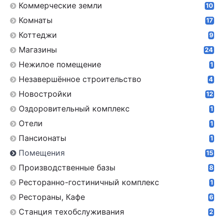
Коммерческие земли
10
Комнаты
17
Коттеджи
9
Магазины
24
Нежилое помещение
1
Незавершённое строительство
4
Новостройки
12
Оздоровительный комплекс
1
Отели
1
Пансионаты
1
Помещения
15
Производственные базы
8
Ресторанно-гостиничный комплекс
1
Рестораны, Кафе
6
Станция техобслуживания
2