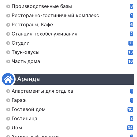
Производственные базы
8
Ресторанно-гостиничный комплекс
1
Рестораны, Кафе
6
Станция техобслуживания
2
Студии
11
Таун-хаусы
13
Часть дома
16
Аренда
Апартаменты для отдыха
1
Гараж
1
Гостевой дом
10
Гостиница
3
Дом
34
Земельный участок
1