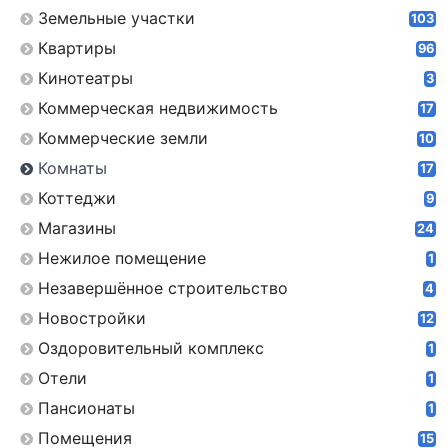
Земельные участки
103
Квартиры
96
Кинотеатры
3
Коммерческая недвижимость
17
Коммерческие земли
10
Комнаты
17
Коттеджи
9
Магазины
24
Нежилое помещение
1
Незавершённое строительство
4
Новостройки
12
Оздоровительный комплекс
1
Отели
1
Пансионаты
1
Помещения
15