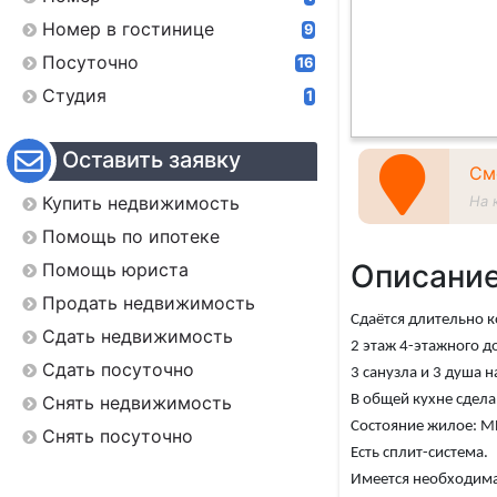
Номер в гостинице
9
Посуточно
16
Студия
1
Оставить заявку
См
Купить недвижимость
На 
Помощь по ипотеке
Описани
Помощь юриста
Продать недвижимость
Сдaётся длительно к
Сдать недвижимость
2 этаж 4-этажного д
Сдать посуточно
3 санузла и 3 душа н
Снять недвижимость
В общей кухне сдела
Состояние жилое: М
Снять посуточно
Есть сплит-система.
Имеется необходимая