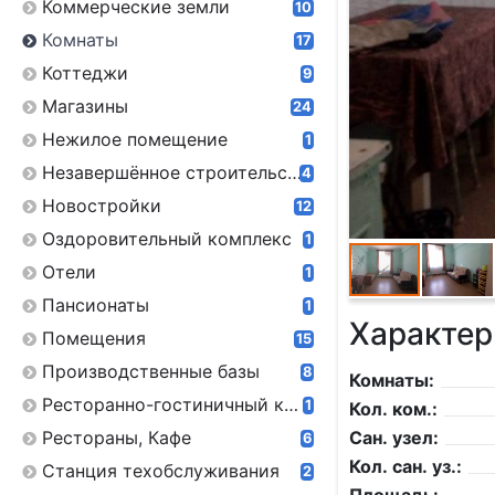
Коммерческие земли
10
Комнаты
17
Коттеджи
9
Магазины
24
Нежилое помещение
1
Незавершённое строительство
4
Новостройки
12
Оздоровительный комплекс
1
Отели
1
Пансионаты
1
Характер
Помещения
15
Производственные базы
8
Комнаты:
Ресторанно-гостиничный комплекс
1
Кол. ком.:
Рестораны, Кафе
Сан. узел:
6
Кол. сан. уз.:
Станция техобслуживания
2