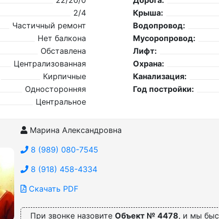
22/20/0
Дорога:
2/4
Крыша:
Частичный ремонт
Водопровод:
Нет балкона
Мусоропровод:
Обставлена
Лифт:
Централизованная
Охрана:
Кирпичные
Канализация:
Односторонняя
Год постройки:
Центральное
Марина Александровна
8 (989) 080-7545
8 (918) 458-4334
Скачать PDF
При звонке назовите
Объект № 4478
, и мы бы