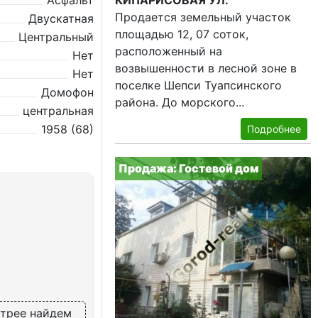
Асфальт
КИПАРИСОВАЯ УЛ.
Продается земельный участок
Двускатная
площадью 12, 07 соток,
Центральный
расположенный на
Нет
возвышенности в лесной зоне в
Нет
поселке Шепси Туапсинского
Домофон
района. До морского...
центральная
1958 (68)
Подробнее
Продажа: Гостевой дом
стрее найдем