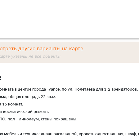
отреть другие варианты на карте
карте указаны не все объекты
е
омната в центpе гopода Туапсе, по ул. Полетаева для 1-2 арендаторов.
ома, общая площадь 22 кв.м.
а 15 комнат.
н косметический ремонт.
ПО, пол – линолеум, стены покрашены.
 мебель и техника: диван раскладной, кровать односпальная, шкаф,