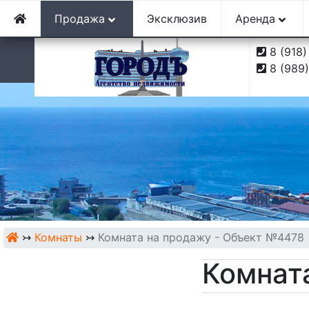
г. Туапсе, ул. Софьи Перовской, 10
Продажа
Эксклюзив
Аренда
8 (918
8 (989
↣
Комнаты
↣
Комната на продажу - Объект №4478
Комнат