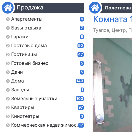
Продажа
Полетаева 
Комната 
Апартаменты
9
Базы отдыха
7
Туапсе, Центр, П
Гаражи
9
Гостевые дома
50
Гостиницы
47
Готовый бизнес
5
Дачи
5
Дома
143
Заводы
1
Земельные участки
103
Квартиры
97
Кинотеатры
3
Коммерческая недвижимость
17