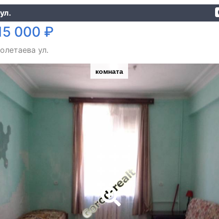
ул.
15 000 ₽
олетаева ул.
комната