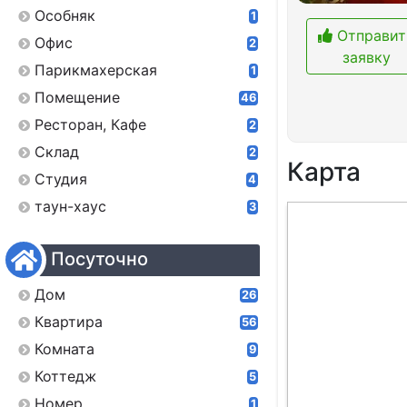
Особняк
1
Отправит
Офис
2
заявку
Парикмахерская
1
Помещение
46
Ресторан, Кафе
2
Склад
2
Карта
Студия
4
таун-хаус
3
Посуточно
Дом
26
Квартира
56
Комната
9
Коттедж
5
Номер
1