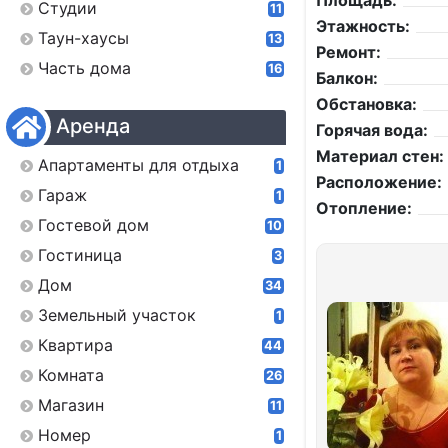
Площадь:
Студии
11
Этажность:
Таун-хаусы
13
Ремонт:
Часть дома
16
Балкон:
Обстановка:
Аренда
Горячая вода:
Материал стен:
Апартаменты для отдыха
1
Расположение:
Гараж
1
Отопление:
Гостевой дом
10
Гостиница
3
Дом
34
Земельный участок
1
Квартира
44
Комната
26
Магазин
11
Номер
1