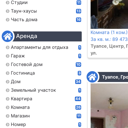
Студии
11
Таун-хаусы
13
Часть дома
16
Комната (1 ком.)
Аренда
За кв. м.: 89 473
Туапсе, Центр,
Апартаменты для отдыха
1
ул.
Гараж
1
Гостевой дом
10
Гостиница
3
Туапсе, Гр
Дом
34
Земельный участок
1
Квартира
44
Комната
26
Магазин
11
Номер
1