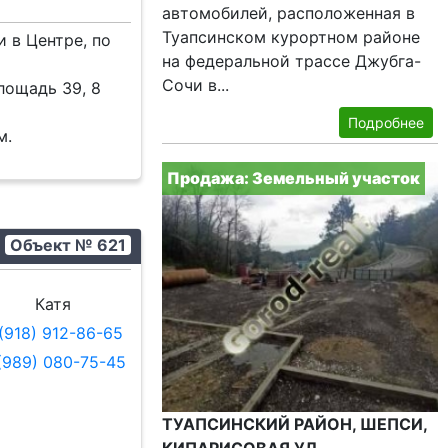
автомобилей, расположенная в
Туапсинском курортном районе
 в Центре, по
на федеральной трассе Джубга-
Сочи в...
лощадь 39, 8
Подробнее
м.
Продажа: Земельный участок
Объект № 621
Катя
(918) 912-86-65
(989) 080-75-45
ТУАПСИНСКИЙ РАЙОН, ШЕПСИ,