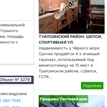
коммунальной
 Горького.
ома, площадь
ТУАПСИНСКИЙ РАЙОН, ШЕПСИ,
венности с
СПОРТИВНАЯ УЛ.
Недвижимость у Чёрного моря.
Срочно продаётся 4-х этажный
таунхаус, используемый под
минигостиницу на 15 мест в
Туапсинском районе, с.Шепси,
ГСПК...
Объект № 3270
Подробнее
лександровна
Продажа: Гостевой дом
9) 080-7545