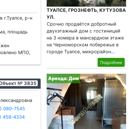
ТУАПСЕ, ГРОЗНЕФТЬ, КУТУЗОВА
УЛ.
 г.Туапсе, р-н
Срочно продаётся добротный
двухэтажный дом с гостиницей
ма, площадь
на 3 номера в мансардном этаже
на Черноморском побережье в
ужен
городе Туапсе, микрорайон...
новлено МПО,
Подробнее
Аренда: Дом
Объект № 3835
лександровна
9) 080-7545
8) 458-4334