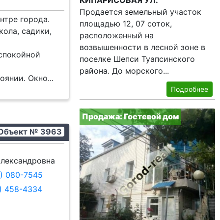
КИПАРИСОВАЯ УЛ.
Продается земельный участок
нтре города.
площадью 12, 07 соток,
кола, садики,
расположенный на
возвышенности в лесной зоне в
 спокойной
поселке Шепси Туапсинского
района. До морского...
оянии. Окно...
Подробнее
Продажа: Гостевой дом
Объект № 3963
лександровна
9) 080-7545
8) 458-4334