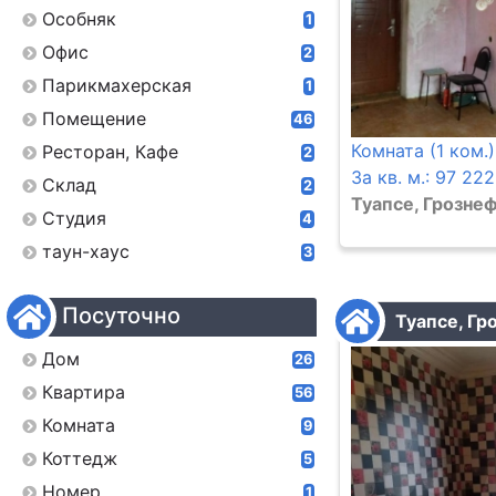
Особняк
1
Офис
2
Парикмахерская
1
Помещение
46
Комната (1 ком.)
Ресторан, Кафе
2
За кв. м.: 97 222
Склад
2
Туапсе, Грознеф
Студия
4
таун-хаус
3
Посуточно
Туапсе, Гро
Дом
26
Квартира
56
Комната
9
Коттедж
5
Номер
1