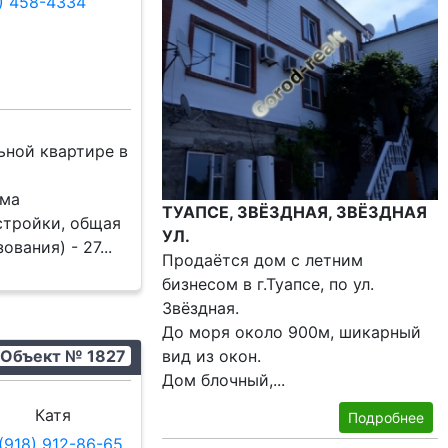
8) 458-4334
ьной квартире в
ома
ТУАПСЕ, ЗВЁЗДНАЯ, ЗВЁЗДНАЯ
стройки, общая
УЛ.
вания) - 27...
Продаётся дом с летним
бизнесом в г.Туапсе, по ул.
Звёздная.
До моря около 900м, шикарный
Объект № 1827
вид из окон.
Дом блочный,...
Катя
Подробнее
(918) 912-86-65