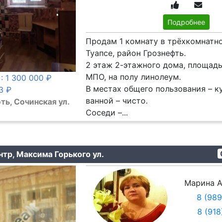
Подробнее
Продам 1 комнату в трёхкомнатно
Туапсе, район Грознефть.
2 этаж 2-этажного дома, площадь 
МПО, на полу линолеум.
: 1 300 000 ₽
В местах общего пользования – ку
3 ₽
ванной – чисто.
ть, Сочинская ул.
Соседи –...
нтр, Максима Горького ул.
Марина А
8 (98
8 (91