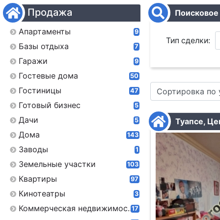
Продажа
Поисковое
Апартаменты
9
Тип сделки:
Базы отдыха
7
Гаражи
9
Город:
Гостевые дома
50
Гостиницы
Сортировка по
47
Район:
Готовый бизнес
5
Улица:
Дачи
5
Туапсе, Це
Дома
143
Проект:
Заводы
1
Земельные участки
103
Слово:
Квартиры
97
Кинотеатры
3
Коммерческая недвижимость
17