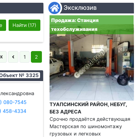
Эксклюзив
Продажа: Станция
е
Найти
(17)
техобслуживания
1
2
Объект № 3325
 выбрано
лександровна
9) 080-7545
ТУАПСИНСКИЙ РАЙОН, НЕБУГ,
8) 458-4334
БЕЗ АДРЕСА
Срочно продаётся действующая
Мастерская по шиномонтажу
грузовых и легковых