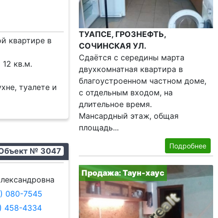
ТУАПСЕ, ГРОЗНЕФТЬ,
й квартире в
СОЧИНСКАЯ УЛ.
Сдаётся с середины марта
12 кв.м.
двухкомнатная квартира в
благоустроенном частном доме,
хне, туалете и
с отдельным входом, на
длительное время.
Мансардный этаж, общая
площадь...
Подробнее
Объект № 3047
Продажа: Таун-хаус
лександровна
9) 080-7545
8) 458-4334