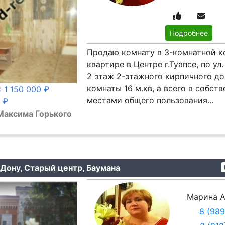
Подробнее
Продаю комнату в 3-комнатной 
квартире в Центре г.Туапсе, по ул.
2 этаж 2-этажного кирпичного д
комнаты 16 м.кв, а всего в собст
: 1 150 000 ₽
местами общего пользования...
0 ₽
 Максима Горького
Дону, Старый центр, Баумана
Марина А
8 (98