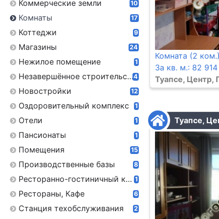
Коммерческие земли
10
Комнаты
17
Коттеджи
9
Магазины
24
Комната (2 ком.)
Нежилое помещение
1
За кв. м.: 82 914
Незавершённое строительство
4
Туапсе, Центр, 
Новостройки
12
Оздоровительный комплекс
1
Отели
Туапсе, Це
1
Пансионаты
1
Помещения
15
Производственные базы
8
Ресторанно-гостиничный комплекс
1
Рестораны, Кафе
6
Станция техобслуживания
2